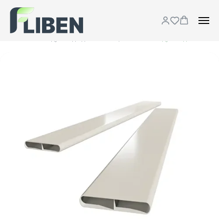
Каталог
Воздуховоды для вентиляции
...
Воздуховод плоский 132/32 антибактериальный/антистатический 2 м. (мин. заказ один комплект 10 шт.)