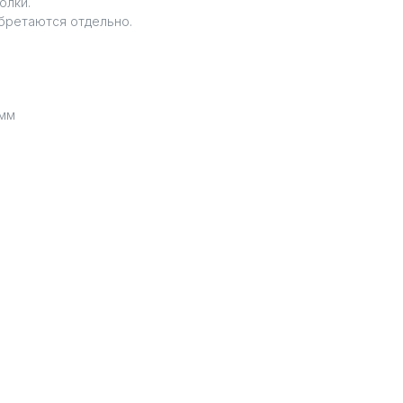
олки.
бретаются отдельно.
 мм