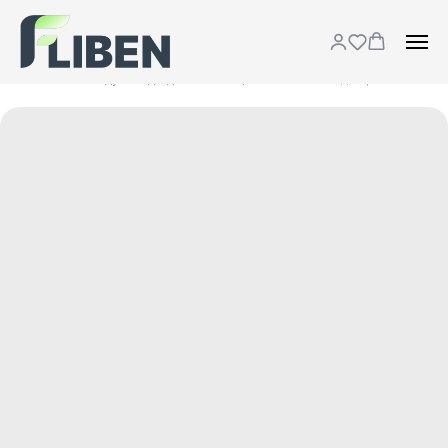
Каталог
Воздуховоды для вентиляции
...
Отвод вертикальный 45° для плоского воздуховода 132/32