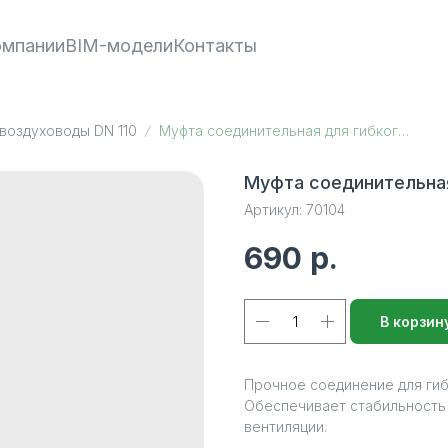
омпании
BIM-модели
Контакты
 воздуховоды DN 110
Муфта соединительная для гибкого воздуховода DN110
Муфта соединительная
Артикул:
70104
690
р.
В корзин
Прочное соединение для гиб
Обеспечивает стабильность
вентиляции.