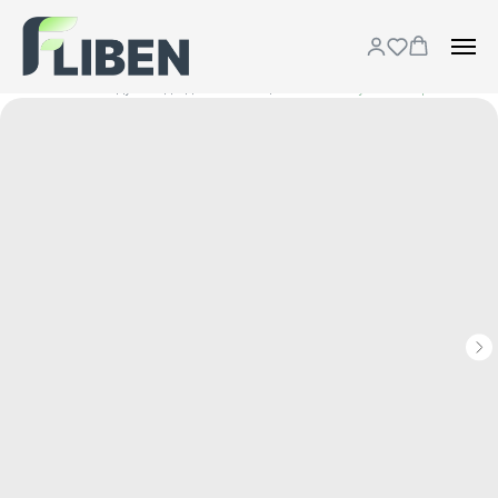
Каталог
Воздуховоды для вентиляции
...
Шумоизолированный коллектор DN 250, 24 выхода DN 75