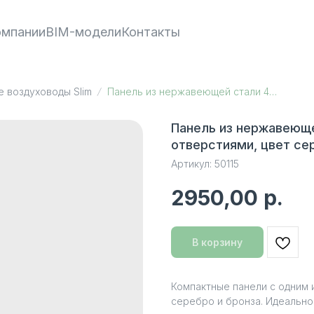
омпании
BIM-модели
Контакты
е воздуховоды Slim
Панель из нержавеющей стали 400/90 с двумя щелевыми отверстиями, цвет серебро
Панель из нержавеющ
отверстиями, цвет се
Артикул:
50115
2950,00
р.
В корзину
Компактные панели с одним 
серебро и бронза. Идеально