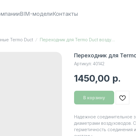
омпании
BIM-модели
Контакты
ные Termo Duct
Переходник для Termo Duct воздуховода D160/200 мм
Переходник для Termo
Артикул:
40142
1450,00
р.
В корзину
Надежное соединительное з
диаметрами воздуховодов. С
герметичность соединения 
системы.