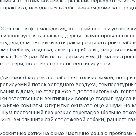
ашины. Поэтому возникает решение перебраться из су
ет практика, находиться в собственном доме за горо
OC является формальдегид, который используется в 
н используется в красках, дереве, ламинированных по
льдегида могут вызывать рак и респираторные заболе
оме (мебель, отделка, электроприборы), чаще возник
ных в 10−12 раз. Мы не теоретизируем. Дома постро
лопотери, но совершенно не вентилируются.
ы/вытяжка) корректно работает только зимой, но при
тролируемый поток холодного воздуха, температурные
ания в доме, не говоря уже о дополнительных тепло
ки естественной вентиляции вообще творит чудеса в
в жилые комнаты. Открытые окна это еще и шум! Но к
е шум постоянный без резких перепадов (больше похож
шине, вы слышите лай сторожевой собаки, раннего г
 москитные сетки на окнах частично решаю проблемы 