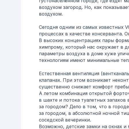
густонаселённом городе, где ездят м
воздухом загород. Но, как показыва
воздухом.
Сегодня одним из самых известных V
процессах в качестве консерванта. О
В высоких концентрациях пары форма
химпрому, который нас окружает в д
параметры воздуха в доме хуже улич
технологиям имеют минимальные теп
Естественная вентиляция (вентканал
клапанах. При этом возникает некон
существенно снижает комфорт пребыв
А летом комбинация открытой форточ
в шахте и потока туалетных запахов 
за городом? Дело в том, что в город
за городом, в абсолютной ночной ти
соседской вечеринки.
Возможно, детские замки на окнах и