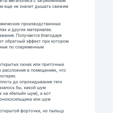
еты мегаполиса с загрязненным
дом еще не значит дышать свежим
химических производственных
лах и других материалах.
вания. Получается благодаря
ает обратный эффект при котором
енные по современным
 открытых окнах или приточных
 расслоения в помещениях, что
потерях.
плоть до опрокидывания тяги
азалось бы, какой шум
 на «белый» шум), а вот
азонокосильщика или шум
открытой форточки, но пыльцу