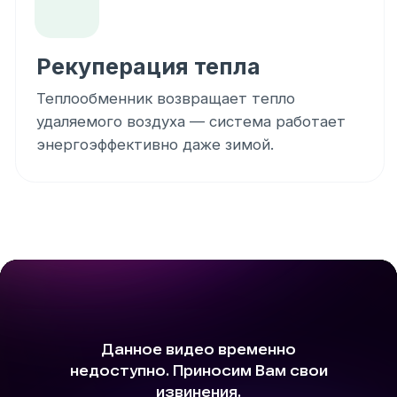
СОСТАВ СИСТЕМЫ
Что входит в комплексную
систему вентиляции
Состав системы
Приточно-вытяжная установка
с рекуперацией
Гибкие воздуховоды
Магистральные воздуховоды
Коллекторы и распределительные
элементы
Приточные и вытяжные диффузоры
Шумоглушители