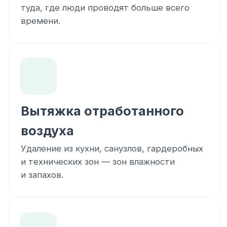
Коллектор
Шумоизолированный
Шумоизолированный
ПВУ
С пластинчатым теплообменником
С пластинчатым теп
Пульт ПВУ
Есть
Есть
Интеграция
Да
Да
в «Умный дом»
Полная спецификация с артикулами,
количеством комплектующих и техническими
характеристиками доступна по запросу.
Получить полную спецификацию