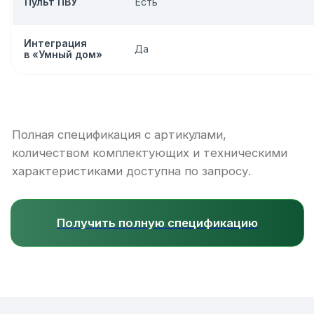
ПОЧЕМУ FLIBEN
Fliben — производитель
систем вентиляции
Мы подбираем систему как единое инженерное
решение: считаем воздухообмен, комплектуем
оборудование, воздуховоды,
распределительные элементы и диффузоры под
конкретный дом. Это помогает избежать
ситуации, когда комплектующие куплены
отдельно, но система работает шумно,
неравномерно или не закрывает реальные
потребности дома.
Собственная экспертиза
Системы вентиляции — наша
специализация, а не сопутствующий товар.