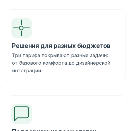
Можно ли сделать расчёт для
другой площади?
Да. Оставьте заявку, и специалисты
подготовят расчёт под конкретный дом,
планировку и требования к системе —
независимо от указанных на сайте типовых
площадей.
Что входит в стоимость?
В стоимость входит комплект оборудования
и элементов системы вентиляции:
воздуховоды, распределительные
элементы, диффузоры, установка
с рекуперацией и необходимые
комплектующие. Полный
состав зависит от выбранного тарифа.