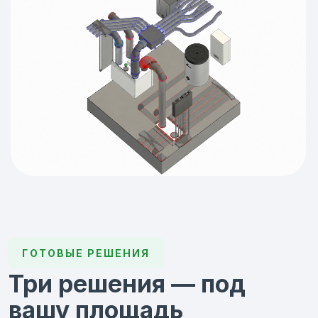
Три решения — под
вашу площадь
Fliben разрабатывает комплексные системы
вентиляции для частных домов. Каждое решение
включает инженерный расчёт, подбор
оборудования, воздуховодов,
распределительных элементов и диффузоров —
под конкретный дом.
Предлагаем вам варианты для трех самых
распространенных площадей домов: 100, 150
и 200 м².