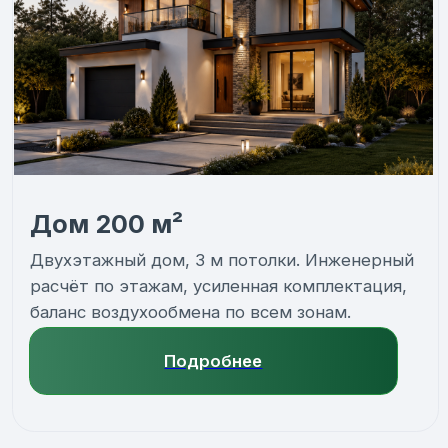
окупается уже в первые сезоны
эксплуатации.
Приток свежего воздуха
Подача в спальни, детские, гостиную —
туда, где люди проводят больше всего
времени.
Вытяжка отработанного
воздуха
Удаление из кухни, санузлов, гардеробных
и технических зон — зон влажности
и запахов.