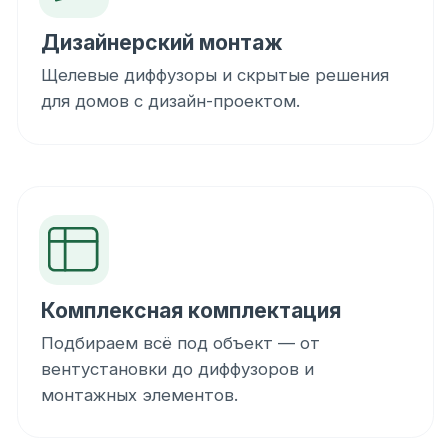
FAQ
Можно ли адаптировать систему
под мой проект?
Да. Представленные решения рассчитаны
для типовых домов 100, 150 и 200 м²,
но комплектацию можно адаптировать под
вашу планировку, этажность и требования
к интерьеру. Оставьте заявку — специалист
подготовит расчёт под конкретный дом.
Почему на сайте нет полной
спецификации?
Полная спецификация содержит артикулы,
количество каждой позиции и технические
параметры. На сайте мы показываем
понятное сравнение тарифов, а детальную
комплектацию отправляем в презентации
по запросу.