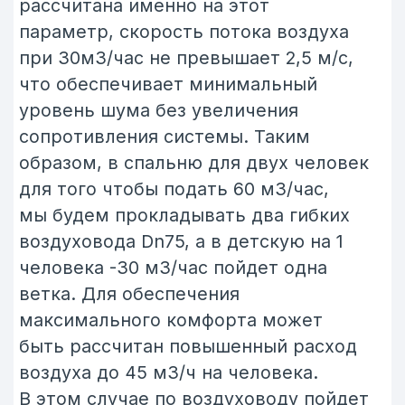
избыточно.
Данный параметр актуален, когда
количество человек в помещении
неизвестно. Независимо от того
сколько и будет раз в час воздух
в комнате полностью обновится.
При вытяжке нужно также
отталкиваться от норм для удаления
избыточной влажности: для санузла
необходимо 30м3/час, помещения
с ванной или душевой кабиной 60 м3/
ч; для кухни с электрической плитой
60 м3/час, с газовой минимум 90 м3/
ч. Расположение приточно-вытжных
решеток и диффузоров.
Возможности монтажа современной
системы гибких воздуховодов
практически не ограничены,
прокладка трубы возможна
горизонтально в полу или потолке,
вертикально в стенах. При этом