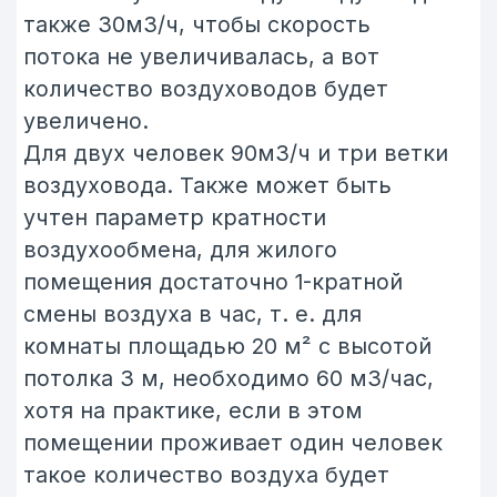
приток может быть как с нижней
части помещения, так и с верхней,
а вытяжка только сверху… Точки
притока желательно располагать
максимально далеко от входа
в помещение, чтобы воздух двигался
через всю комнату. Но при этом
необходимо избегать прямых
потоков воздуха на людей, рабочие
места и т. п. для этого стоит
использовать приточные диффузоры
с распределением потока воздуха.
Вытяжки в санузлах располагаются
непосредственно над унитазом,
располагать вытяжной диффузор
в зоне душа не стоит, т.к. даже
небольшой поток воздуха может
вызвать дискомфорт при водных
процедурах.
Назад