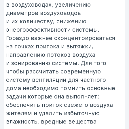
обеспечить приток свежего воздуха
жителям и удалить избыточную
влажность, вредные вещества
и запахи.
Для этого здание делится на зоны
притока и вытяжки.
Приток
Жилые помещения, где находятся
люди более 2-х часов спальни,
детские, кабинеты, гостиные и т. п.
Вытяжка
Влажные помещения, с повышенной
влажностью и запахами кухня, ванная
комната, гардеробная, кладовка
и пр. Все помещения в доме должны
вентилироваться, не должно быть
застойных углов ниш и комнат, где
будут скапливаться влага и запахи.
Таким образом, воздух из чистых
помещений будет