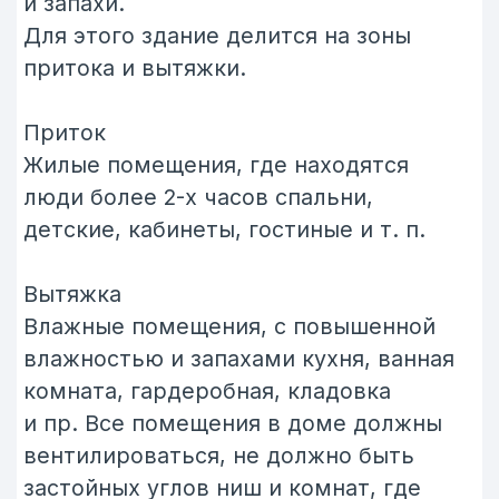
транспортироваться во влажные,
а коридоры лестницы и холлы
становятся помещениями перетока
воздуха.
Какое количество воздуха подавать
в помещения?
По современным нормам для
обеспечения жизнедеятельности
одного человека в среднем
требуется 30 м3/час. Современная
система гибких воздуховодов
рассчитана именно на этот
параметр, скорость потока воздуха
при 30м3/час не превышает 2,5 м/с,
что обеспечивает минимальный
уровень шума без увеличения
сопротивления системы. Таким
образом, в спальню для двух человек
для того чтобы подать 60 м3/час,
мы будем прокладывать два гибких
воздуховода Dn75, а в детскую на 1