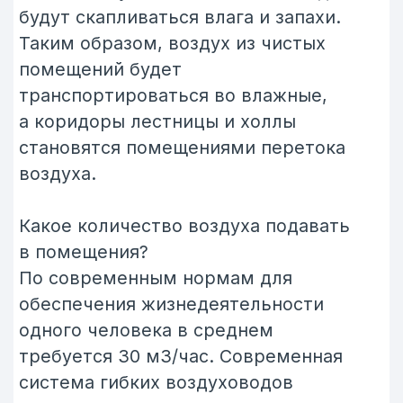
человека -30 м3/час пойдет одна
ветка. Для обеспечения
максимального комфорта может
быть рассчитан повышенный расход
воздуха до 45 м3/ч на человека.
В этом случае по воздуховоду пойдет
также 30м3/ч, чтобы скорость
потока не увеличивалась, а вот
количество воздуховодов будет
увеличено.
Для двух человек 90м3/ч и три ветки
воздуховода. Также может быть
учтен параметр кратности
воздухообмена, для жилого
помещения достаточно 1-кратной
смены воздуха в час, т. е. для
комнаты площадью 20 м² с высотой
потолка 3 м, необходимо 60 м3/час,
хотя на практике, если в этом
помещении проживает один человек
такое количество воздуха будет