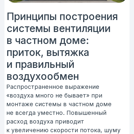
и правильный
воздухообмен
Распространенное выражение
«воздуха много не бывает» при
монтаже системы в частном доме
не всегда уместно. Повышенный
расход воздуха приводит
к увеличению скорости потока, шуму
в воздуховодах, увеличению
диаметров воздуховодов
и их количеству, снижению
энергоэффективности системы.
Гораздо важнее сконцентрироваться
на точках притока и вытяжки,
направлению потоков воздуха
и зонированию системы. Для того
чтобы рассчитать современную
систему вентиляции для частного
дома необходимо помнить основные
задачи которые она выполняет: