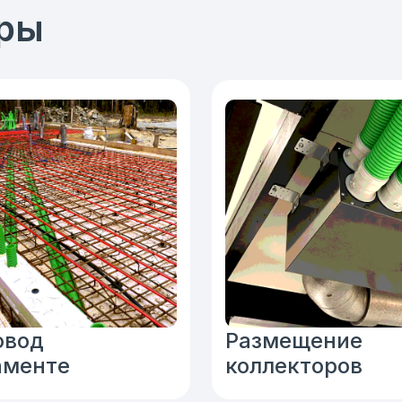
ры
Размещение
овод
коллекторов
аменте