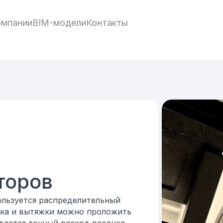
омпании
BIM-модели
Контакты
торов
ользуется распределительный
ока и вытяжки можно проложить